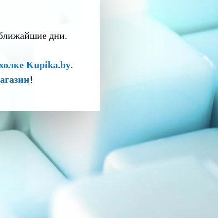
 ближайшие дни.
холке Kupika.by
.
агазин
!