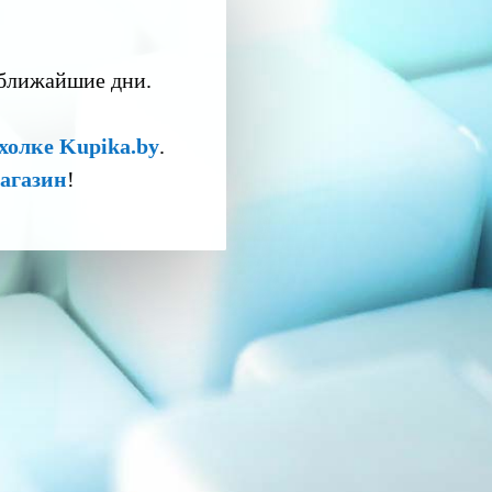
 ближайшие дни.
холке Kupika.by
.
агазин
!