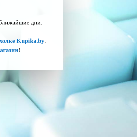
 ближайшие дни.
холке Kupika.by
.
агазин
!