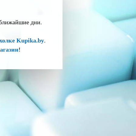
 ближайшие дни.
холке Kupika.by
.
агазин
!