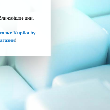
 ближайшие дни.
холке Kupika.by
.
агазин
!