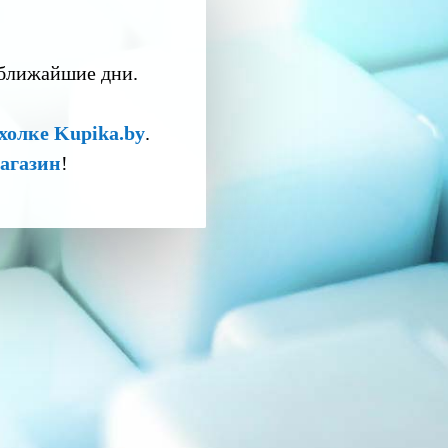
 ближайшие дни.
холке Kupika.by
.
агазин
!