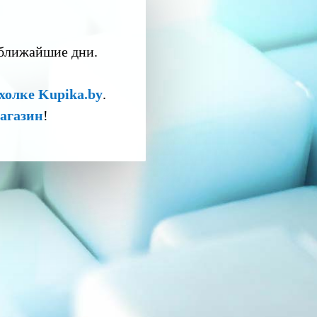
 ближайшие дни.
холке Kupika.by
.
агазин
!