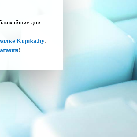
 ближайшие дни.
холке Kupika.by
.
агазин
!