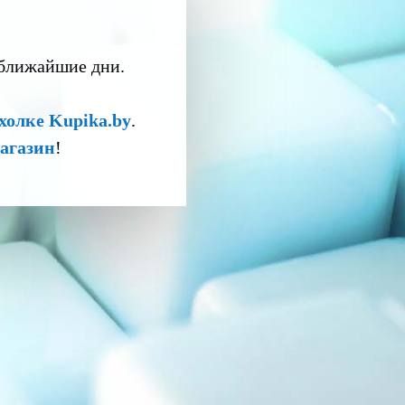
 ближайшие дни.
холке Kupika.by
.
агазин
!