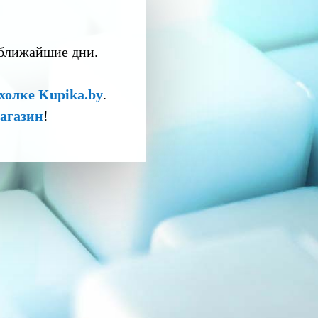
 ближайшие дни.
холке Kupika.by
.
агазин
!