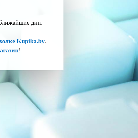
 ближайшие дни.
холке Kupika.by
.
агазин
!