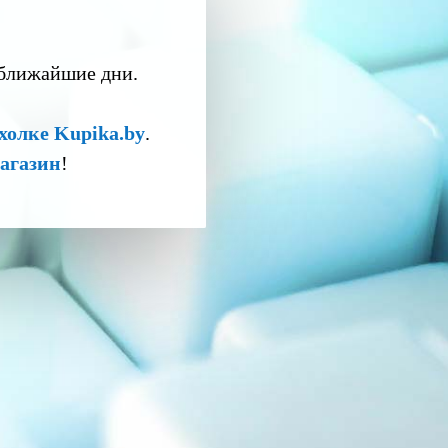
 ближайшие дни.
холке Kupika.by
.
агазин
!